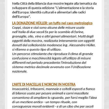
Nella Città della Bilancia due mostre legate alla tematica da
sviluppare di questa edizione "L'alimentazione e la storia
dell'Europa: identità culturali e alimentari alle radici
dell'Europa".
LA DONAZIONE HÜLLER: un tuffo nel caos metrologico
Coppi, staze e stai sono alcune delle misure usate
nell’Italia di due secoli fa per lo scambio di farine,
granaglie, olio, vino e altri generi alimentari. Molti degli
oggetti della mostra, realizzata interamente con oggetti
donati dal collezionista modenese ing. Alessandro Hüller,
si rifanno a questo tipo di utilizzo.
Un percorso stimolante che riproduce il clima di grande
confusione e macchinosità legato all'utilizzo di misure
differenti nel periodo precedente l'introduzione del
sistema metrico decimale avvenuto con l'Unificazione
nazionale.
L’ARTE DI MACELLAI E NORCINI IN MOSTRA
Insaccatrici, tritacarni, mannaie e coltelli esposti a fianco
di bilance usate per pesare animali e carni macellate
consentono di ampliare lo sguardo, per farsi meglio l’idea
di un mestiere antico - un tempo rituale, con
conseguenze morali evidenti - e di un cibo che per secoli