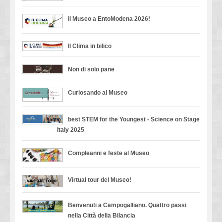
il Museo a EntoModena 2026!
Il Clima in bilico
Non di solo pane
Curiosando al Museo
best STEM for the Youngest - Science on Stage
Italy 2025
Compleanni e feste al Museo
Virtual tour del Museo!
Benvenuti a Campogalliano. Quattro passi
nella Città della Bilancia