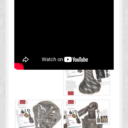
Clicca per accettare i
cookie di targeting e
pubblicità e abilita questo
contenuto
Foto