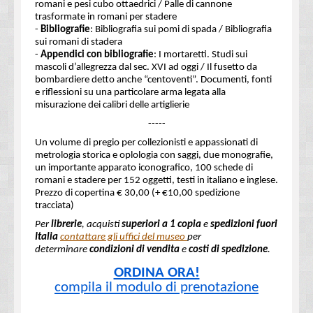
romani e pesi cubo ottaedrici / Palle di cannone
trasformate in romani per stadere
-
Bibliografie
: Bibliografia sui pomi di spada / Bibliografia
sui romani di stadera
-
Appendici con bibliografie
: I mortaretti. Studi sui
mascoli d’allegrezza dal sec. XVI ad oggi / Il fusetto da
bombardiere detto anche “centoventi”. Documenti, fonti
e riflessioni su una particolare arma legata alla
misurazione dei calibri delle artiglierie
-----
Un volume di pregio per collezionisti e appassionati di
metrologia storica e oplologia con saggi, due monografie,
un importante apparato iconografico, 100 schede di
romani e stadere per 152 oggetti, testi in italiano e inglese.
Prezzo di copertina € 30,00
(+ €10,00 spedizione
tracciata)
Per
librerie
, acquisti
superiori a 1 copia
e
spedizioni fuori
Italia
contattare gli uffici del museo
per
determinare
condizioni di vendita
e
costi di spedizione
.
ORDINA ORA!
compila il modulo di prenotazione