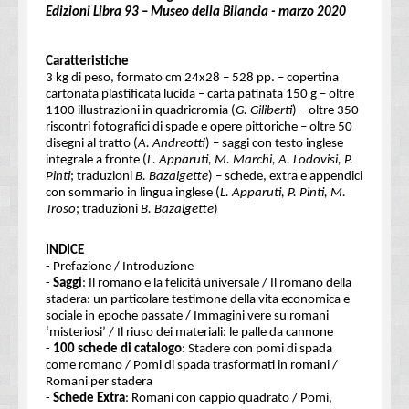
Edizioni Libra 93 – Museo della Bilancia - marzo 2020
Caratteristiche
3 kg di peso, formato cm 24x28 – 528 pp. – copertina
cartonata plastificata lucida – carta patinata 150 g – oltre
1100 illustrazioni in quadricromia (
G. Giliberti
) – oltre 350
riscontri fotografici di spade e opere pittoriche – oltre 50
disegni al tratto (
A. Andreotti
) – saggi con testo inglese
integrale a fronte (
L. Apparuti, M. Marchi, A. Lodovisi, P.
Pinti
; traduzioni
B. Bazalgette
) – schede, extra e appendici
con sommario in lingua inglese (
L. Apparuti, P. Pinti, M.
Troso
; traduzioni
B. Bazalgette
)
INDICE
- Prefazione / Introduzione
-
Saggi
: Il romano e la felicità universale / Il romano della
stadera: un particolare testimone della vita economica e
sociale in epoche passate / Immagini vere su romani
‘misteriosi’ / Il riuso dei materiali: le palle da cannone
-
100 schede di catalogo
: Stadere con pomi di spada
come romano / Pomi di spada trasformati in romani /
Romani per stadera
-
Schede Extra
: Romani con cappio quadrato / Pomi,