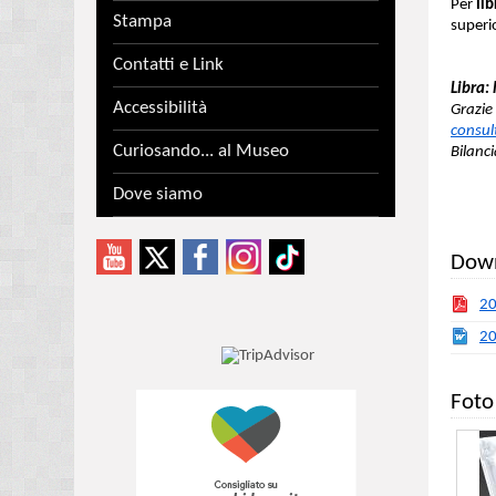
Per
li
Stampa
superi
Contatti e Link
Libra: 
Accessibilità
Grazie
consul
Curiosando... al Museo
Bilanc
Dove siamo
Dow
20
20
Foto