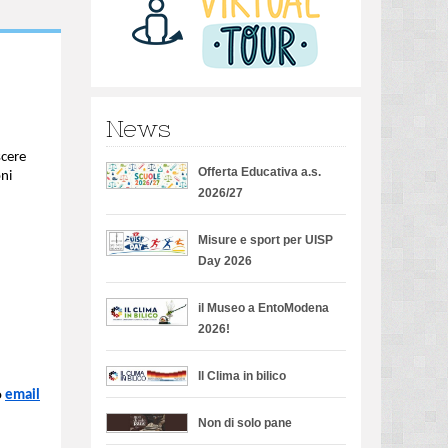
News
scere
Offerta Educativa a.s.
oni
2026/27
Misure e sport per UISP
Day 2026
il Museo a EntoModena
2026!
Il Clima in bilico
o
email
Non di solo pane