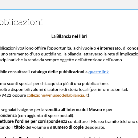
bblicazioni
La Bilancia nei libri
licazioni vogliono offrire l’opportunità, a chi vuole o è interessato, di cono
uno strumento d’uso quotidiano, la bilancia, attraverso la rete di implicazi
isciplinari che la rende da sempre oggetto dell’attenzione dell’uomo.
bile consultare il
catalogo delle pubblicazioni
a
questo link
.
mo sconti speciali per chi acquista più di una pubblicazione.
oltre disponibili volumi di autori e di storia locali (per informazioni tel.
99422 oppure
collezione
@museodellabilancia.it
).
i segnalati valgono per la
vendita all’interno del Museo
o
per
spondenza
(con aggiunta di spese postali).
fettuare l'ordine per corrispondenza
contattare il Museo tramite telefono 
cando il
titolo
del volume e il
numero di copie
desiderate.