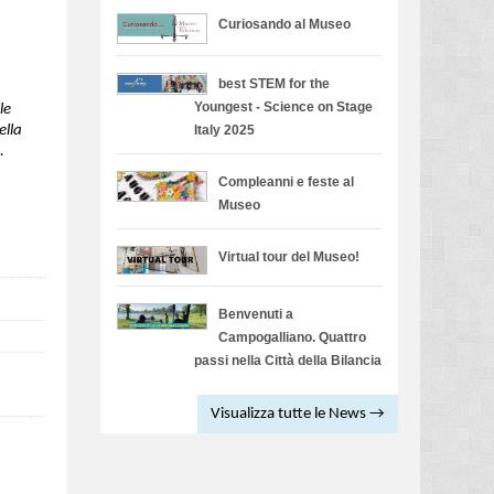
Curiosando al Museo
best STEM for the
Youngest - Science on Stage
le
ella
Italy 2025
.
Compleanni e feste al
Museo
Virtual tour del Museo!
Benvenuti a
Campogalliano. Quattro
passi nella Città della Bilancia
Visualizza tutte le News →