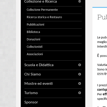
Collezione e Ricerca
Collezione Permanente
Pu
Ricerca storica e Restauro
Pubblicazioni
Biblioteca
Le pubb
Donazioni
meglio 
interd
Collezionisti
Associazioni
È
possi
Scuola e Didattica
Valutia
Sono in
Chi Siamo
059/8
Mostre ed eventi
I prezz
corri
Turismo
Per
ef
specifi
Sponsor