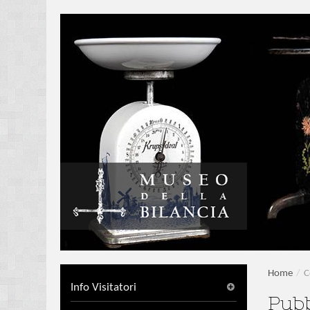
Home
/
C
Info Visitatori
Pubb