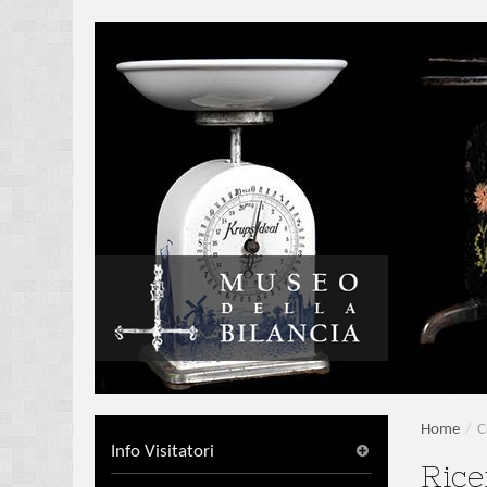
Home
/
C
Info Visitatori
Rice