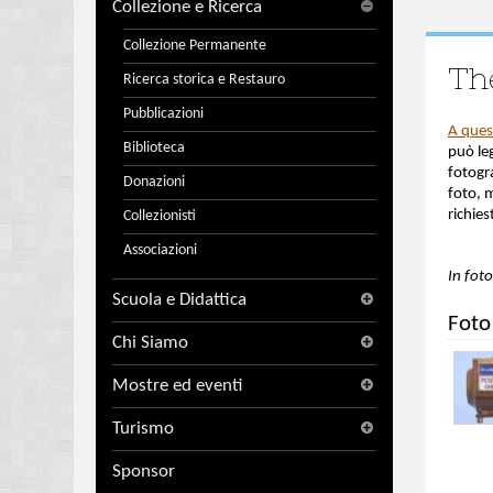
Collezione e Ricerca
Collezione Permanente
Th
Ricerca storica e Restauro
Pubblicazioni
A ques
Biblioteca
può leg
fotogra
Donazioni
foto, m
richies
Collezionisti
Associazioni
In fot
Scuola e Didattica
Foto
Chi Siamo
Mostre ed eventi
Turismo
Sponsor