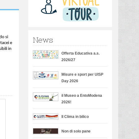
do si
News
tacei e
bili in
Offerta Educativa a.s.
2026/27
Misure e sport per UISP
Day 2026
il Museo a EntoModena
2026!
Il Clima in bilico
Non di solo pane