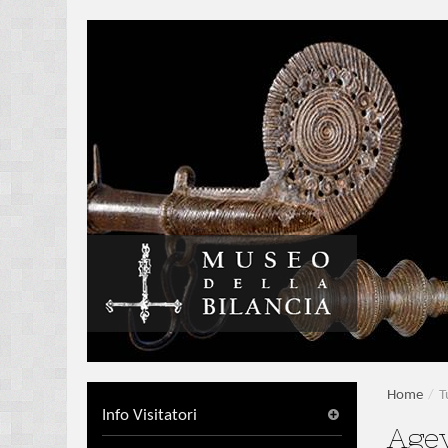
Home
/
T
Info Visitatori
Agev