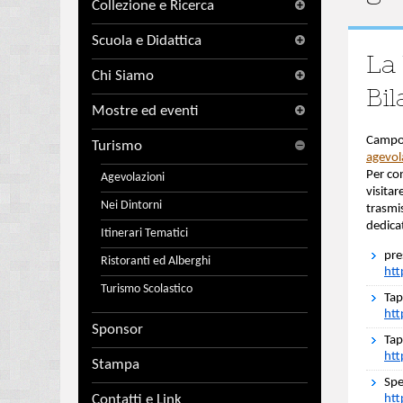
Collezione e Ricerca
Scuola e Didattica
La 
Chi Siamo
Bil
Mostre ed eventi
Campog
Turismo
agevola
Per co
Agevolazioni
visitar
Nei Dintorni
trasmi
dedicat
Itinerari Tematici
pre
Ristoranti ed Alberghi
ht
Turismo Scolastico
Tap
htt
Sponsor
Tap
htt
Stampa
Spe
Contatti e Link
htt