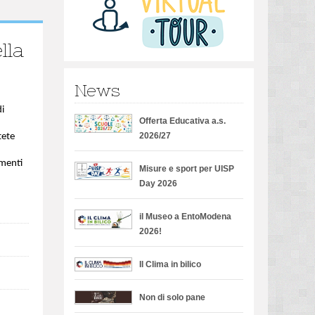
lla
News
di
Offerta Educativa a.s.
2026/27
tete
omenti
Misure e sport per UISP
Day 2026
il Museo a EntoModena
2026!
Il Clima in bilico
Non di solo pane