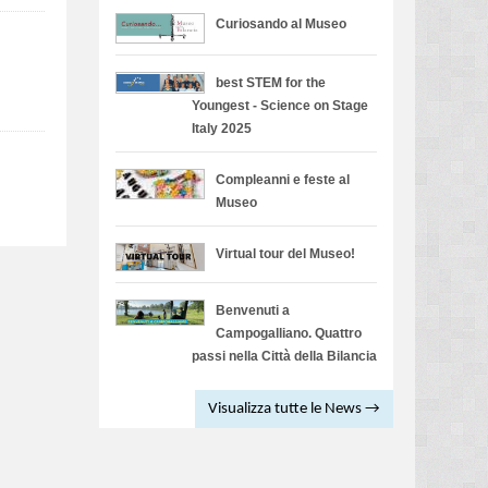
Curiosando al Museo
best STEM for the
Youngest - Science on Stage
Italy 2025
Compleanni e feste al
Museo
Virtual tour del Museo!
Benvenuti a
Campogalliano. Quattro
passi nella Città della Bilancia
Visualizza tutte le News →