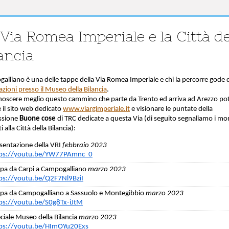
Via Romea Imperiale e la Città de
ancia
alliano è una delle tappe della Via Romea Imperiale e chi la percorre gode 
zioni presso il Museo della Bilancia
.
noscere meglio questo cammino che parte da Trento ed arriva ad Arezzo po
e il sito web dedicato
www.viargimperiale.it
e visionare le puntate della
ssione
Buone cose
di TRC dedicate a questa Via (di seguito segnaliamo i m
i alla Città della Bilancia):
sentazione della VRI
febbraio 2023
tps://youtu.be/YW77PAmnc_0
pa da Carpi a Campogalliano
marzo 2023
ps://youtu.be/Q2F7Nl9BziI
pa da Campogalliano a Sassuolo e Montegibbio
marzo 2023
ps://youtu.be/S0g8Tx-iJtM
ciale Museo della Bilancia
marzo 2023
ps://youtu.be/HImOYu20Exs