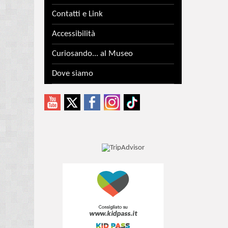
Contatti e Link
Accessibilità
Curiosando... al Museo
Dove siamo