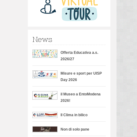
News
Offerta Educativa a.s.
2026/27
Misure e sport per UISP
Day 2026
il Museo a EntoModena
2026!
Il Clima in bilico
Non di solo pane