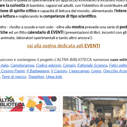
di fondo è quella di sperimentare un approccio innovativo e inclusivo volto 
are la curiosità
di bambini, ragazzi ed adulti, con l'obiettivo di contribuire al
ione di spirito critico
e capacità di lettura del mondo, alimentando l'
intere
la lettura
e migliorando le
competenze di tipo scientifico
.
etto - rivolto a scuole e non solo - oltre alla
mostra
prevede una serie di
post
riche
ed un fitto
calendario di EVENTI
(presentazioni di libri, incontri con gli
 animate, laboratori sperimentali e tanto altro ancora!).
vai alla pagina dedicata agli
EVENTI
buiscono e sostengono il progetto L'ALTRA BIBLIOTECA numerose
case editr
italia
Camelozampa
Codice edizioni
Corraini
Editoriale Scienza
Felici edit
,
,
,
,
,
 Cosimo Panini
Il Barbagianni
Il Castoro
L'ippocampo
Logos
Orecchio Ace
,
,
,
,
,
Terre di mezzo
Topipittori
Uppa kids
,
,
,