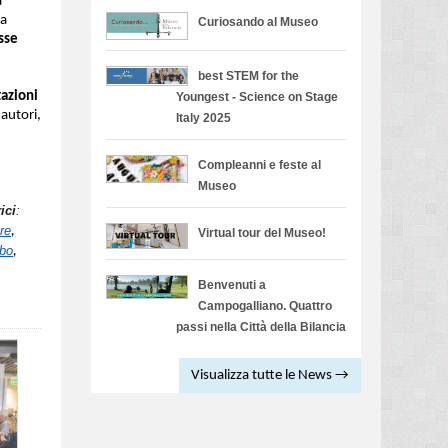
a
la
Curiosando al Museo
sse
best STEM for the
azioni
Youngest - Science on Stage
 autori,
Italy 2025
Compleanni e feste al
Museo
ici
:
ore
,
Virtual tour del Museo!
rbo
,
Benvenuti a
Campogalliano. Quattro
passi nella Città della Bilancia
Visualizza tutte le News →