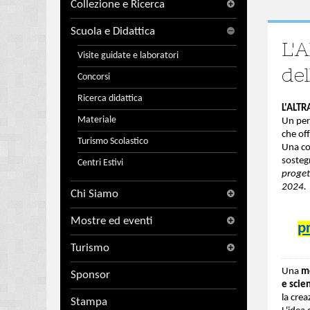
Collezione e Ricerca
Scuola e Didattica
L'
Visite guidate e laboratori
de
Concorsi
Ricerca didattica
L'ALTR
Materiale
Un perc
che off
Turismo Scolastico
Una co
sosteg
Centri Estivi
proget
2024.
Chi Siamo
Mostre ed eventi
p
Turismo
Una
m
Sponsor
e scie
la crea
Stampa