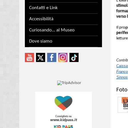
L'idea 
stimol
Contatti e Link
formaz
verso 
Accessibilità
Il prog
Curiosando... al Museo
perife
letture
Dove siamo
Contri
Caissa 
Franco
Sinnos
Foto