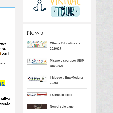
News
Offerta Educativa a.s.
ifica
2026/27
enza.
i
con il
Misure e sport per UISP
bere
Day 2026
il Museo a EntoModena
ge
2026!
Il Clima in bilico
rrativa
vorendo
Non di solo pane