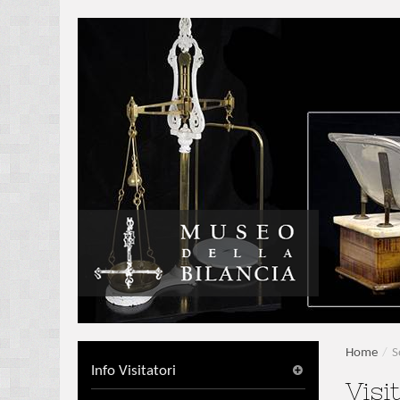
Home
/
S
Info Visitatori
Visi