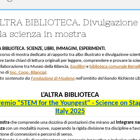
ALTRA BIBLIOTECA. Divulgazione
lla scienza in mostra
A BIBLIOTECA. SCIENZE, LIBRI, IMMAGINI, ESPERIMENTI.
orso di mostra dedicato al rapporto tra albo illustrato e divulgazione scient
re tante chiavi di lettura originali per leggere, comprendere e provare la sci
llaborazione tra Museo della Bilancia,
Equilibri
e
biblioteca comunale Bersell
no di
Soc. Coop. Bilanciai
;
to sostenuto da
Fondazione di Modena
nell’ambito del bando Richieste Li
L'ALTRA BIBLIOTECA
remio "STEM for the Youngest" - Science on Sta
Italy 2025
ostra
che comprende una dozzina di postazioni che mirano ad
integrare na
nza
con un modalità nuove, superando la rigida divisione tra discipline e fa
zione di connessioni e percorsi di senso.