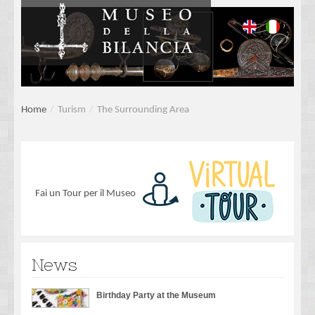
Home
/
Turism
/
The Surrounding Area
Fai un Tour per il Museo
News
Birthday Party at the Museum