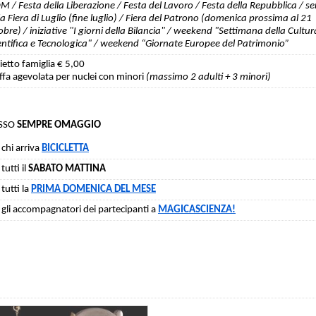
M / Festa della Liberazione / Festa del Lavoro / Festa della Repubblica / se
la Fiera di Luglio (fine luglio) / Fiera del Patrono (domenica prossima al 21
obre) / iniziative "I giorni della Bilancia" / weekend "Settimana della Cultur
entifica e Tecnologica" / weekend
“Giornate Europee del Patrimonio”
lietto famiglia € 5,00
iffa agevolata per nuclei con minori
(massimo 2 adulti + 3 minori)
SSO
SEMPRE OMAGGIO
 chi arriva
BICICLETTA
tutti il
SABATO MATTINA
 tutti la
PRIMA DOMENICA DEL MESE
 gli accompagnatori dei partecipanti a
MA
GICASCIENZA!