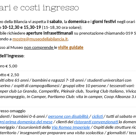
ari e costi ingresso
o della Bilancia vi aspetta il
sabato
, la
domenica
e i
giorni festivi
negli orari 
e
10-12,30 e 15,30-19
(15-18,30 ora solare);
bile richiedere
aperture infrasettimanali
su prenotazione chiamando 059
vendo a
mostre@museodellabilancia.it
.
esso al Museo
non comprende
le
visite guidate
dell'ingresso
:
ero € 5,00
otto € 2,50
lti oltre 65 anni / bambini e ragazzi 7-18 anni / studenti universitari con
serino / ospiti di campogallianesi / gruppi oltre 10 persone / tesserati vari:
per club La Granda, Camperlife, Pleinair club, Touring Club Italiano, Vivi
ercampeggio, In Camper, Partiamo Club: vita in camper, Coop Alleanza 3
sessori di biglietto dei Musei di Palazzo dei Pio di Carpi
resso omaggio
identi / bambini 0-6 anni /
persone con disabilità
/
ciclisti
/ tutti al sabato 
gni prima domenica del mese
/ clienti dei
ristoranti convenzionati
la domen
eriggio / Escursionisti della
Via Romea Imperiale
/ Ospiti delle strutture ri
 territorio / insegnanti per preparare una visita scolastica / giornalisti / tes