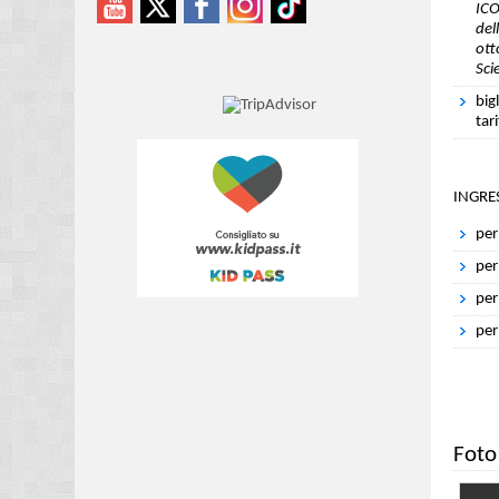
ICO
del
ott
Sci
big
tar
INGRE
per
per 
per
per
Foto