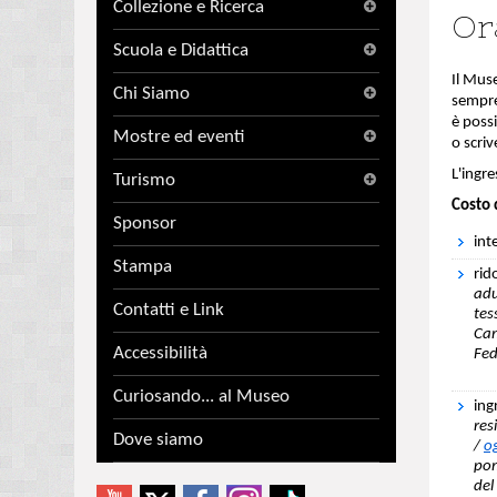
Collezione e Ricerca
Or
Scuola e Didattica
Il Muse
Chi Siamo
sempr
è possi
Mostre ed eventi
o scri
L'ingr
Turismo
Costo 
Sponsor
int
Stampa
rid
adu
Contatti e Link
tes
Cam
Accessibilità
Fed
pos
Curiosando... al Museo
ing
res
Dove siamo
/
o
pom
del