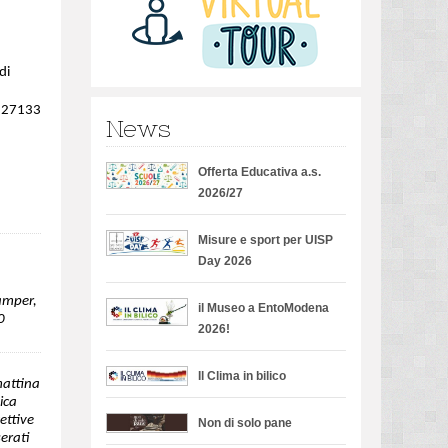
di
 527133
News
Offerta Educativa a.s.
2026/27
Misure e sport per UISP
Day 2026
camper,
il Museo a EntoModena
.0
/
2026!
Il Clima in bilico
mattina
ica
cettive
Non di solo pane
serati