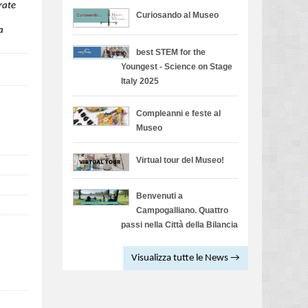
rate
Curiosando al Museo
a
best STEM for the
Youngest - Science on Stage
Italy 2025
Compleanni e feste al
Museo
Virtual tour del Museo!
Benvenuti a
Campogalliano. Quattro
passi nella Città della Bilancia
Visualizza tutte le News →