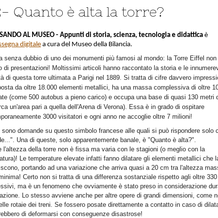
- Quanto è alta la torre?
SANDO AL MUSEO
- Appunti di storia, scienza, tecnologia e didattica
è
ssegna digitale
a cura del Museo della Bilancia.
ta senza dubbio di uno dei monumenti più famosi al mondo: la Torre Eiffel non
 di presentazioni! Moltissimi articoli hanno raccontato la storia e le innumerev
tà di questa torre ultimata a Parigi nel 1889. Si tratta di cifre davvero impressi
osta da oltre 18.000 elementi metallici, ha una massa complessiva di oltre 1
ate (come 500 autobus a pieno carico) e occupa una base di quasi 130 metri d
circa un'area pari a quella dell'Arena di Verona). Essa è in grado di ospitare
poraneamente 3000 visitatori e ogni anno ne accoglie oltre 7 milioni!
i sono domande su questo simbolo francese alle quali si può rispondere solo 
de...". Una di queste, solo apparentemente banale, è "Quanto è alta?".
l'altezza della torre non è fissa ma varia con le stagioni (o meglio con la
tura)! Le temperature elevate infatti fanno dilatare gli elementi metallici che l
iscono, portando ad una variazione che arriva quasi a 20 cm tra l'altezza ma
minima! Certo non si tratta di una differenza sostanziale rispetto agli oltre 330
ssivi, ma è un fenomeno che ovviamente è stato preso in considerazione dur
azione. Lo stesso avviene anche per altre opere di grandi dimensioni, come n
lle rotaie dei treni. Se fossero posate direttamente a contatto in caso di dila
erebbero di deformarsi con conseguenze disastrose!