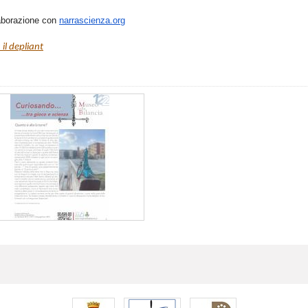
laborazione con
narrascienza.org
 il depliant