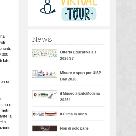
 ha
News
oli
onanti:
Offerta Educativa a.s.
0.000
2026/27
i lato
Misure e sport per UISP
Day 2026
con un
il Museo a EntoModena
a
2026!
ssima e
 metri
Il Clima in bilico
ante la
ella
tazione
Non di solo pane