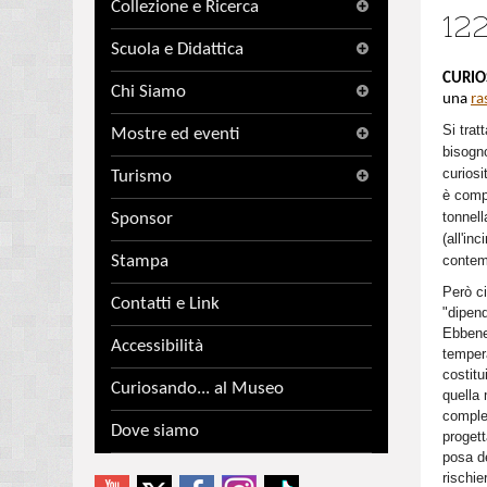
Collezione e Ricerca
122
Scuola e Didattica
CURIO
Chi Siamo
una
ra
Si trat
Mostre ed eventi
bisogno
curiosi
Turismo
è comp
tonnell
Sponsor
(all'in
Stampa
contem
Però c
Contatti e Link
"dipen
Ebbene 
Accessibilità
tempera
costitu
Curiosando... al Museo
quella 
comple
Dove siamo
progett
posa de
rischi