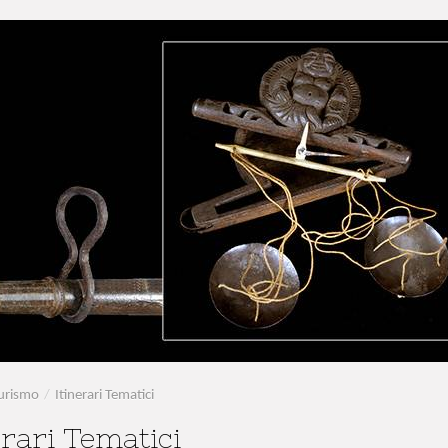
urismo
/
Itinerari Tematici
erari Tematici