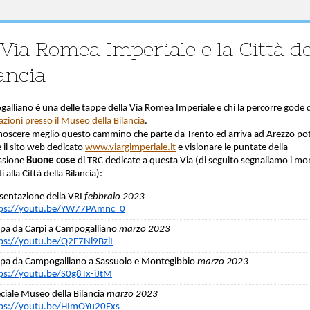
Via Romea Imperiale e la Città de
ancia
alliano è una delle tappe della Via Romea Imperiale e chi la percorre gode 
zioni presso il Museo della Bilancia
.
noscere meglio questo cammino che parte da Trento ed arriva ad Arezzo po
e il sito web dedicato
www.viargimperiale.it
e visionare le puntate della
ssione
Buone cose
di TRC dedicate a questa Via (di seguito segnaliamo i m
i alla Città della Bilancia):
sentazione della VRI
febbraio 2023
tps://youtu.be/YW77PAmnc_0
pa da Carpi a Campogalliano
marzo 2023
ps://youtu.be/Q2F7Nl9BziI
pa da Campogalliano a Sassuolo e Montegibbio
marzo 2023
ps://youtu.be/S0g8Tx-iJtM
ciale Museo della Bilancia
marzo 2023
ps://youtu.be/HImOYu20Exs