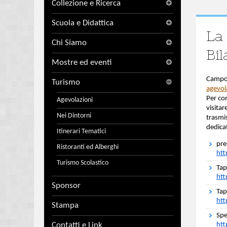
Collezione e Ricerca
Scuola e Didattica
La 
Chi Siamo
Bil
Mostre ed eventi
Campog
Turismo
agevola
Per co
Agevolazioni
visitar
Nei Dintorni
trasmi
dedicat
Itinerari Tematici
pre
Ristoranti ed Alberghi
ht
Turismo Scolastico
Tap
htt
Sponsor
Tap
htt
Stampa
Spe
Contatti e Link
htt