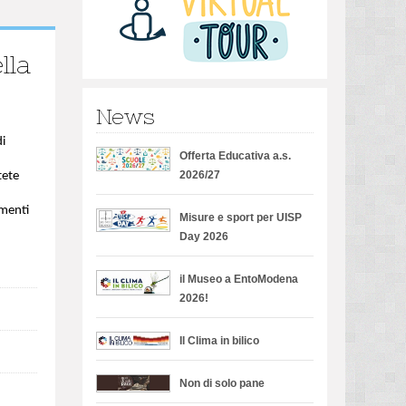
lla
News
di
Offerta Educativa a.s.
2026/27
tete
omenti
Misure e sport per UISP
Day 2026
il Museo a EntoModena
2026!
Il Clima in bilico
Non di solo pane