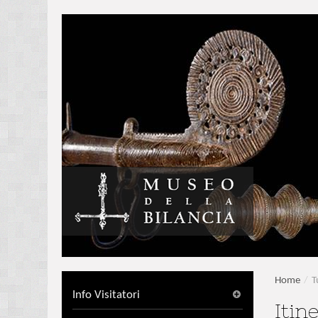
Home
/
T
Info Visitatori
Itin