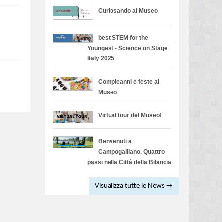
Curiosando al Museo
best STEM for the
Youngest - Science on Stage
Italy 2025
Compleanni e feste al
Museo
Virtual tour del Museo!
Benvenuti a
Campogalliano. Quattro
passi nella Città della Bilancia
Visualizza tutte le News →