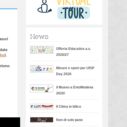
News
tesori
Offerta Educativa a.s.
idate
2026/27
php
).
urismo
Misure e sport per UISP
Day 2026
il Museo a EntoModena
2026!
Il Clima in bilico
Non di solo pane