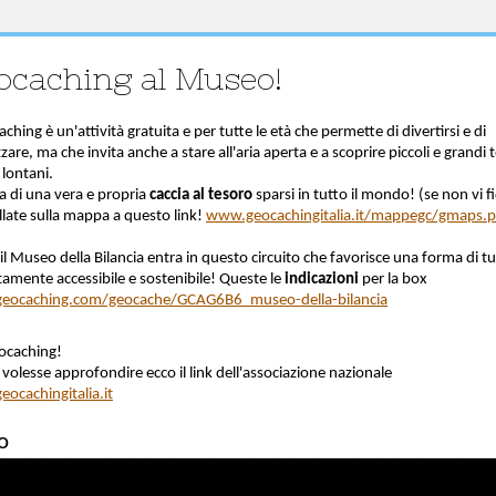
ocaching al Museo!
aching è un'attività gratuita e per tutte le età che permette di divertirsi e di
zzare, ma che invita anche a stare all'aria aperta e a scoprire piccoli e grandi 
e lontani.
ta di una vera e propria
caccia al tesoro
sparsi in tutto il mondo! (se non vi f
llate sulla mappa a questo link!
www.geocachingitalia.it/mappegc/gmaps.
il Museo della Bilancia entra in questo circuito che favorisce una forma di t
tamente accessibile e sostenibile! Queste le
indicazioni
per la box
eocaching.com/geocache/GCAG6B6_museo-della-bilancia
eocaching!
 volesse approfondire ecco il link dell'associazione nazionale
ocachingitalia.it
o