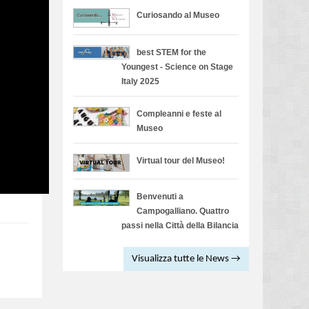
Curiosando al Museo
best STEM for the
Youngest - Science on Stage
Italy 2025
Compleanni e feste al
Museo
Virtual tour del Museo!
Benvenuti a
Campogalliano. Quattro
passi nella Città della Bilancia
Visualizza tutte le News →