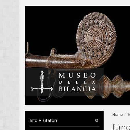
Home
/
T
Info Visitatori
Itin