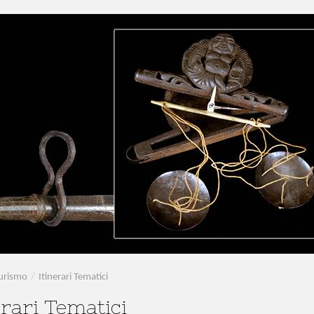
urismo
/
Itinerari Tematici
erari Tematici