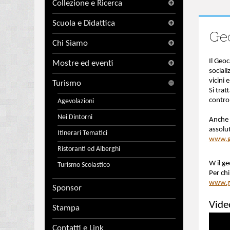
Collezione e Ricerca
Scuola e Didattica
Ge
Chi Siamo
Il Geoc
Mostre ed eventi
sociali
vicini 
Turismo
Si trat
contro
Agevolazioni
Nei Dintorni
Anche 
assolu
Itinerari Tematici
www.g
Ristoranti ed Alberghi
W il g
Turismo Scolastico
Per chi
www.ge
Sponsor
Vide
Stampa
Contatti e Link