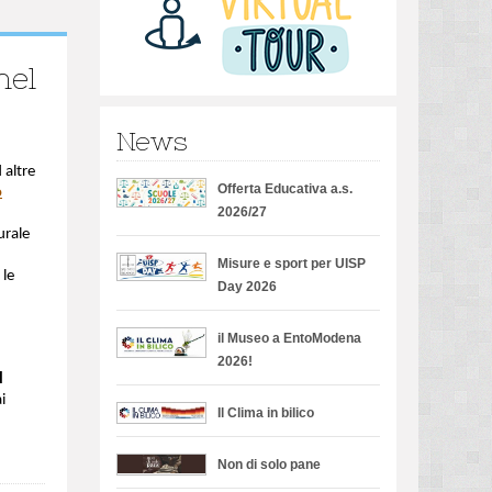
nel
News
 altre
Offerta Educativa a.s.
o
2026/27
urale
Misure e sport per UISP
 le
Day 2026
il Museo a EntoModena
2026!
l
i
Il Clima in bilico
Non di solo pane