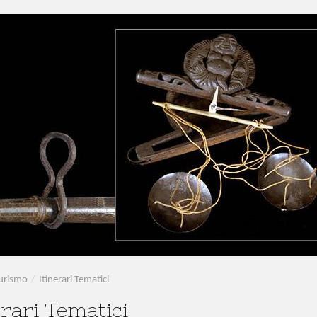
urismo
/
Itinerari Tematici
erari Tematici