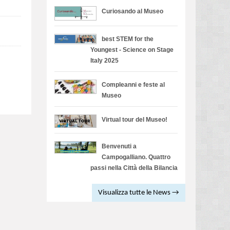
Curiosando al Museo
best STEM for the
Youngest - Science on Stage
Italy 2025
Compleanni e feste al
Museo
Virtual tour del Museo!
Benvenuti a
Campogalliano. Quattro
passi nella Città della Bilancia
Visualizza tutte le News →