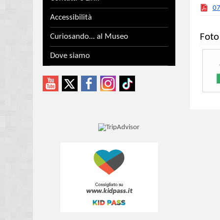
07
Accessibilità
Foto
Curiosando... al Museo
Dove siamo