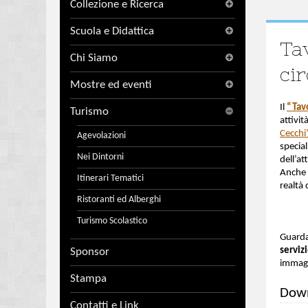
Collezione e Ricerca
Scuola e Didattica
Tav
Chi Siamo
cir
Mostre ed eventi
Il
“Tav
Turismo
attivit
Cecchi
Agevolazioni
special
Nei Dintorni
dell’at
Anche i
Itinerari Tematici
realtà 
Ristoranti ed Alberghi
Turismo Scolastico
Guarda
serviz
Sponsor
immag
Stampa
Dow
Contatti e Link