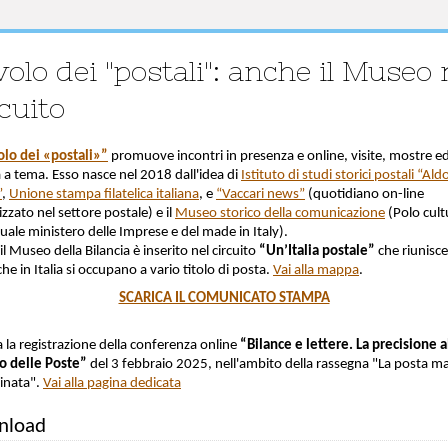
olo dei "postali": anche il Museo 
cuito
olo dei «postali»”
promuove incontri in presenza e online, visite, mostre ed
à a tema. Esso nasce nel 2018 dall'idea di
Istituto di studi storici postali “Ald
”
,
Unione stampa filatelica italiana
, e
“Vaccari news”
(quotidiano on-line
izzato nel settore postale) e il
Museo storico della comunicazione
(Polo cult
tuale ministero delle Imprese e del made in Italy).
l Museo della Bilancia è inserito nel circuito
“Un’Italia postale”
che riunisce
che in Italia si occupano a vario titolo di posta.
Vai alla mappa
.
SCARICA IL COMUNICATO STAMPA
 la registrazione della conferenza online
“Bilance e lettere. La precisione a
io delle Poste”
del 3 febbraio 2025, nell'ambito della rassegna "La posta ma
inata".
Vai alla pagina dedicata
nload