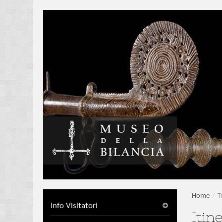
Home
/
T
Info Visitatori
Itin