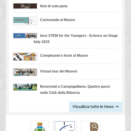
Non di solo pane
Curiosando al Museo
best STEM for the Youngest - Science on Stage
Italy 2025
Compleanni e feste al Museo
Virtual tour del Museo!
Benvenuti a Campogalliano. Quattro passi
nella Città della Bilancia
Visualizza tutte le News →